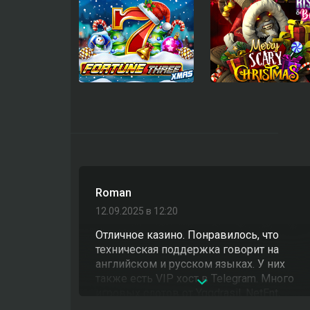
Roman
12.09.2025 в 12:20
Отличное казино. Понравилось, что
техническая поддержка говорит на
английском и русском языках. У них
также есть VIP хост в Telegram. Много
игровых слотов от Yggdrasil, NetEnt,
Microgaming и других моих любимых