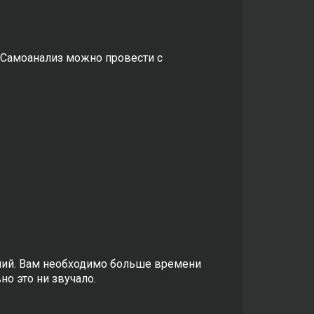
р. Самоанализ можно провести с
ений. Вам необходимо больше времени
о это ни звучало.