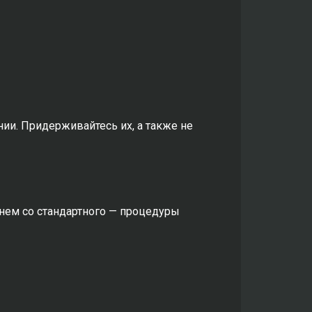
ии. Придерживайтесь их, а также не
чнем со стандартного — процедуры