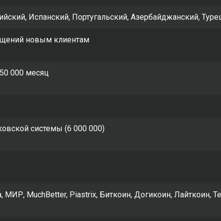
ийский, Испанский, Португальский, Азербайджанский, Турец
ащений новым клиентам
350 000 месяц
ковской системы (6 000 000)
a, МИР, MuchBetter, Piastrix, Биткоин, Догикоин, Лайткоин, Т