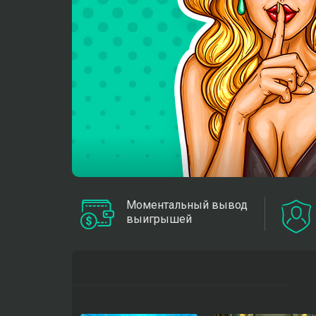
Моментальный вывод
выигрышей