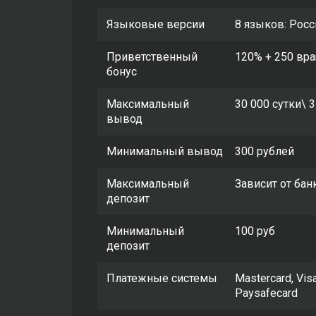
Языковые версии
8 языков: Росс
Приветственный
120% + 250 вр
бонус
Максимальный
30 000 сутки\ 
вывод
Минимальный вывод
300 рублей
Максимальный
Зависит от бан
депозит
Минимальный
100 руб
депозит
Платежные системы
Mastercard, Vis
Paysafecard